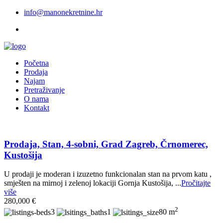
info@manonekretnine.hr
Početna
Prodaja
Najam
Pretraživanje
O nama
Kontakt
Prodaja, Stan, 4-sobni, Grad Zagreb, Črnomerec,
Kustošija
U prodaji je moderan i izuzetno funkcionalan stan na prvom katu ,
smješten na mirnoj i zelenoj lokaciji Gornja Kustošija, ...
Pročitajte
više
280,000 €
2
3
1
80 m