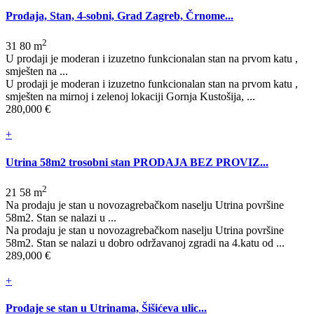
Prodaja, Stan, 4-sobni, Grad Zagreb, Črnome...
2
3
1
80 m
U prodaji je moderan i izuzetno funkcionalan stan na prvom katu ,
smješten na ...
U prodaji je moderan i izuzetno funkcionalan stan na prvom katu ,
smješten na mirnoj i zelenoj lokaciji Gornja Kustošija, ...
280,000 €
+
Utrina 58m2 trosobni stan PRODAJA BEZ PROVIZ...
2
2
1
58 m
Na prodaju je stan u novozagrebačkom naselju Utrina površine
58m2. Stan se nalazi u ...
Na prodaju je stan u novozagrebačkom naselju Utrina površine
58m2. Stan se nalazi u dobro održavanoj zgradi na 4.katu od ...
289,000 €
+
Prodaje se stan u Utrinama, Šišićeva ulic...