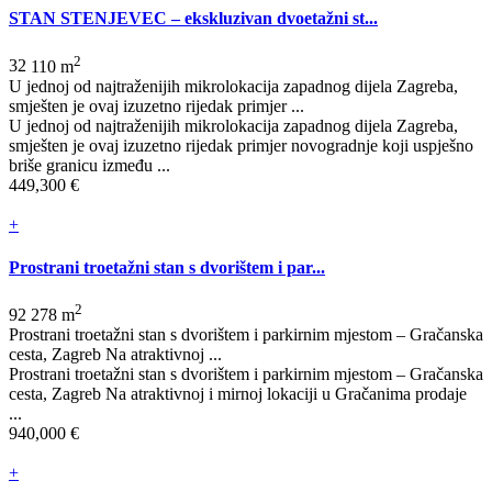
STAN STENJEVEC – ekskluzivan dvoetažni st...
2
3
2
110 m
U jednoj od najtraženijih mikrolokacija zapadnog dijela Zagreba,
smješten je ovaj izuzetno rijedak primjer ...
U jednoj od najtraženijih mikrolokacija zapadnog dijela Zagreba,
smješten je ovaj izuzetno rijedak primjer novogradnje koji uspješno
briše granicu između ...
449,300 €
+
Prostrani troetažni stan s dvorištem i par...
2
9
2
278 m
Prostrani troetažni stan s dvorištem i parkirnim mjestom – Gračanska
cesta, Zagreb Na atraktivnoj ...
Prostrani troetažni stan s dvorištem i parkirnim mjestom – Gračanska
cesta, Zagreb Na atraktivnoj i mirnoj lokaciji u Gračanima prodaje
...
940,000 €
+