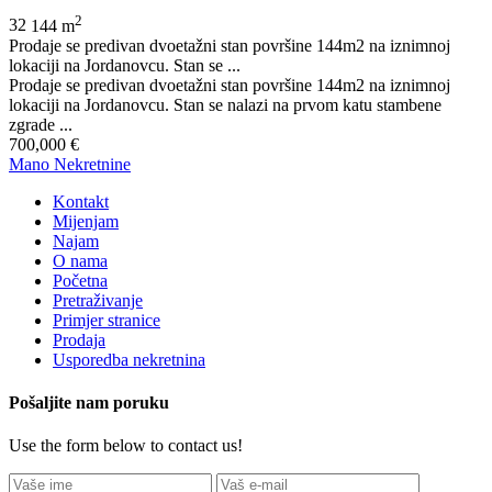
2
3
2
144 m
Prodaje se predivan dvoetažni stan površine 144m2 na iznimnoj
lokaciji na Jordanovcu. Stan se ...
Prodaje se predivan dvoetažni stan površine 144m2 na iznimnoj
lokaciji na Jordanovcu. Stan se nalazi na prvom katu stambene
zgrade ...
700,000 €
Mano Nekretnine
Kontakt
Mijenjam
Najam
O nama
Početna
Pretraživanje
Primjer stranice
Prodaja
Usporedba nekretnina
Pošaljite nam poruku
Use the form below to contact us!