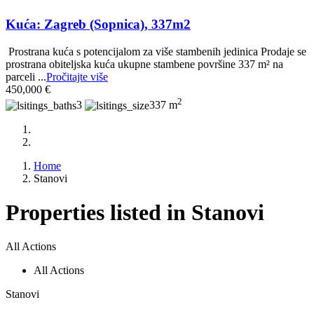
Kuća: Zagreb (Sopnica), 337m2
Prostrana kuća s potencijalom za više stambenih jedinica Prodaje se
prostrana obiteljska kuća ukupne stambene površine 337 m² na
parceli ...
Pročitajte više
450,000 €
2
3
337 m
Home
Stanovi
Properties listed in Stanovi
All Actions
All Actions
Stanovi