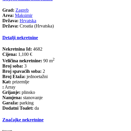
Grad:
Zagreb
Area:
Maksimir
Država:
Hrvatska
Država:
Croatia (Hrvatska)
Detalji nekretnine
Nekretnina Id:
4682
Cijena:
1,100 €
2
Veličina nekretnine:
90 m
Broj soba:
3
Broj spavaćih soba:
2
Broj Etaža:
jednoetažni
Kat:
prizemlje
:
Array
Grijanje:
plinsko
Namjena:
stanovanje
Garaža:
parking
Dodatni Toalet:
da
Značajke nekretnine