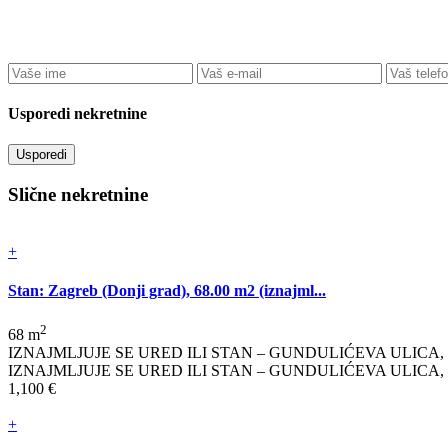
Usporedi nekretnine
Usporedi
Slične nekretnine
+
Stan: Zagreb (Donji grad), 68.00 m2 (iznajml...
2
68 m
IZNAJMLJUJE SE URED ILI STAN – GUNDULIĆEVA ULICA, CENT
IZNAJMLJUJE SE URED ILI STAN – GUNDULIĆEVA ULICA, CENTAR ZA
1,100 €
+