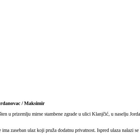
Jordanovac / Maksimir
ešten u prizemlju mirne stambene zgrade u ulici Klanjčić, u naselju Jor
e ima zaseban ulaz koji pruža dodatnu privatnost. Ispred ulaza nalazi se