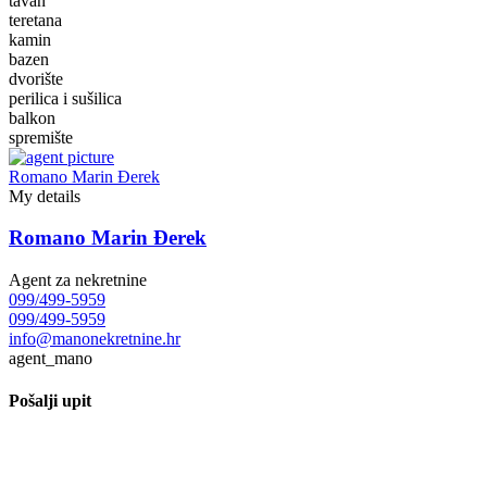
tavan
teretana
kamin
bazen
dvorište
perilica i sušilica
balkon
spremište
Romano Marin Đerek
My details
Romano Marin Đerek
Agent za nekretnine
099/499-5959
099/499-5959
info@manonekretnine.hr
agent_mano
Pošalji upit