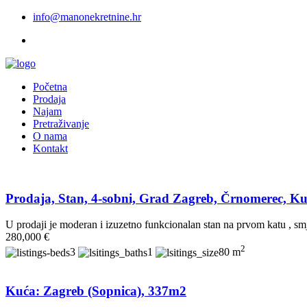
info@manonekretnine.hr
Početna
Prodaja
Najam
Pretraživanje
O nama
Kontakt
Prodaja, Stan, 4-sobni, Grad Zagreb, Črnomerec, Ku
U prodaji je moderan i izuzetno funkcionalan stan na prvom katu , smje
280,000 €
2
3
1
80 m
Kuća: Zagreb (Sopnica), 337m2