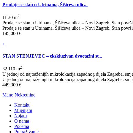
Prodaje se stan u Utrinama, Šišićeva ulic...
2
1
1
30 m
Prodaje se stan u Utrinama, Šišićeva ulica – Novi Zagreb. Stan površi
Prodaje se stan u Utrinama, Šišićeva ulica – Novi Zagreb. Stan površin
145,000 €
+
STAN STENJEVEC – ekskluzivan dvoetažni st...
2
3
2
110 m
U jednoj od najtraženijih mikrolokacija zapadnog dijela Zagreba, smješ
U jednoj od najtraženijih mikrolokacija zapadnog dijela Zagreba, smje
449,300 €
Mano Nekretnine
Kontakt
Mijenjam
Najam
O nama
Početna
Pretraživanje