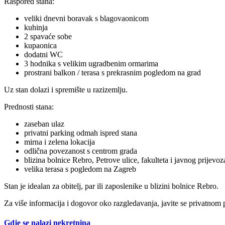
Raspored stana:
veliki dnevni boravak s blagovaonicom
kuhinja
2 spavaće sobe
kupaonica
dodatni WC
3 hodnika s velikim ugradbenim ormarima
prostrani balkon / terasa s prekrasnim pogledom na grad
Uz stan dolazi i spremište u razizemlju.
Prednosti stana:
zaseban ulaz
privatni parking odmah ispred stana
mirna i zelena lokacija
odlična povezanost s centrom grada
blizina bolnice Rebro, Petrove ulice, fakulteta i javnog prijevoz
velika terasa s pogledom na Zagreb
Stan je idealan za obitelj, par ili zaposlenike u blizini bolnice Rebro.
Za više informacija i dogovor oko razgledavanja, javite se privatnom
Gdje se nalazi nekretnina