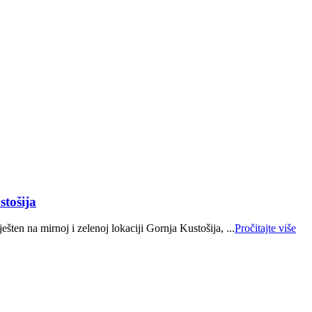
stošija
šten na mirnoj i zelenoj lokaciji Gornja Kustošija, ...
Pročitajte više