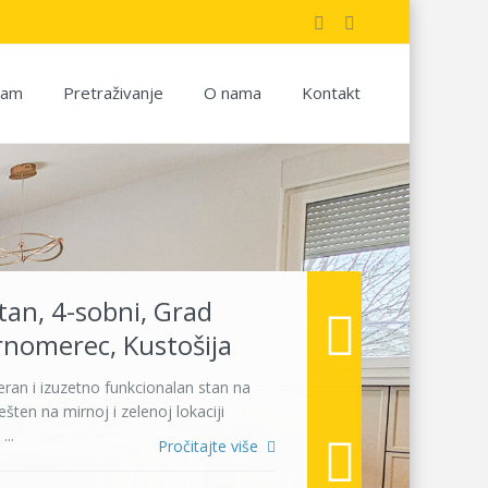
jam
Pretraživanje
O nama
Kontakt
tan, 4-sobni, Grad
rnomerec, Kustošija
ran i izuzetno funkcionalan stan na
šten na mirnoj i zelenoj lokaciji
...
Pročitajte više