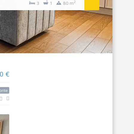
2
3
1
80 m
0 €
orite