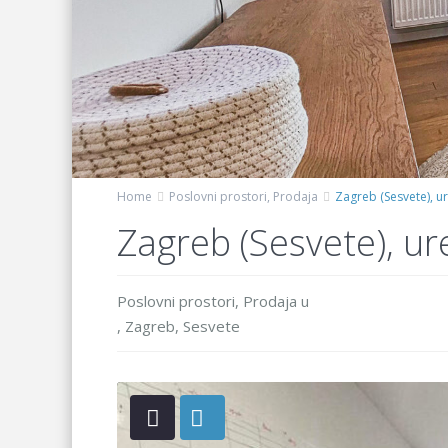
Home
Poslovni prostori
,
Prodaja
Zagreb (Sesvete), u
Zagreb (Sesvete), ur
Poslovni prostori
,
Prodaja
u
,
Zagreb
,
Sesvete