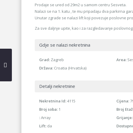
Prodaje se ured od 29m2 u samom centru Sesveta.
Nalazi se na 1. katu , te mu pripadaju dva parkirna ga
Unutar zgrade se nalazi lift koji povezuje poslovne pr
Za sve daljnje upite, kao i za razgledavanje poslovno
Gdje se nalazi nekretnina
Grad:
Zagreb
Area:
Se
Država:
Croatia (Hrvatska)
Detalji nekretnine
Nekretnina Id:
4115
Cijena:
79
Broj soba:
1
Broj Etaž
:
Array
Grijanje:
Lift:
da
Dostupn