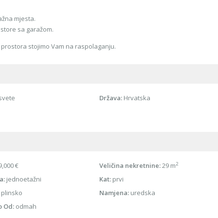
ražna mjesta.
ostore sa garažom.
g prostora stojimo Vam na raspolaganju.
svete
Država:
Hrvatska
2
,000 €
Veličina nekretnine:
29 m
a:
jednoetažni
Kat:
prvi
plinsko
Namjena:
uredska
o Od:
odmah