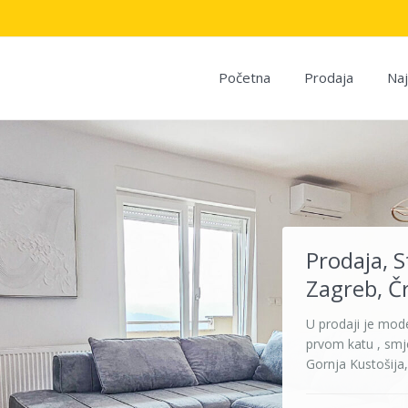
Početna
Prodaja
Na
Prodaja, S
Zagreb, Č
U prodaji je mode
prvom katu , smje
Gornja Kustošija, 