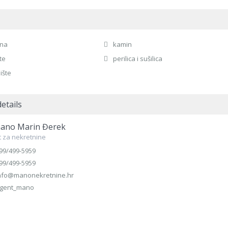
ana
kamin
te
perilica i sušilica
ište
etails
ano Marin Đerek
 za nekretnine
99/499-5959
99/499-5959
nfo@manonekretnine.hr
gent_mano