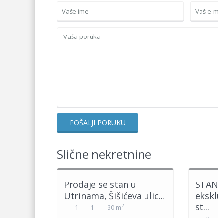
Slične nekretnine
Prodaje se stan u
STAN
Utrinama, Šišićeva ulic...
ekskl
st...
2
1
1
30 m