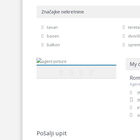
Značajke nekretnine
tavan
teret
bazen
dvoriš
balkon
sprem
My d
Rom
Agent
0
0
i
a
Pošalji upit