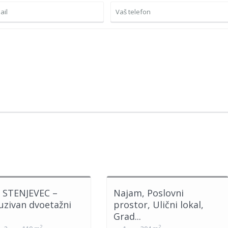
 STENJEVEC –
Najam, Poslovni
uzivan dvoetažni
prostor, Ulični lokal,
Grad...
2
2